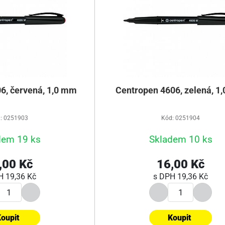
6, červená, 1,0 mm
Centropen 4606, zelená, 1
: 0251903
Kód: 0251904
dem 19 ks
Skladem 10 ks
,00 Kč
16,00 Kč
PH
19,36 Kč
s DPH
19,36 Kč
oupit
Koupit