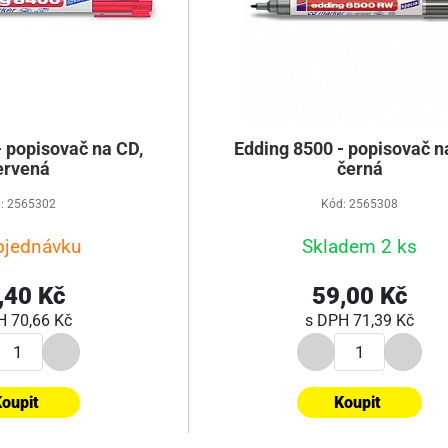
- popisovač na CD,
Edding 8500 - popisovač n
ervená
černá
: 2565302
Kód: 2565308
bjednávku
Skladem 2 ks
,40 Kč
59,00 Kč
PH
70,66 Kč
s DPH
71,39 Kč
oupit
Koupit