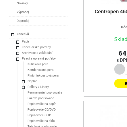
Novinky
Centropen 460
Výprodej
Doprodej
Kód
Kancelář
Skla
Papír
Kancelářské potřeby
64
Archivace a zakládání
Psací a opravné potřeby
s D
Kuličková pera
Kombinovaná pera
Plnicí inkoustová pera
Náplně
K
Rollery / Linery
Permanentní popisovače
Lakové popisovače
Popisovače na papír
Popisovače CD/DVD
Popisovače OHP
Popisovače na sklo
Tabulové popisovače