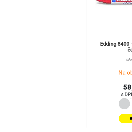
Edding 8400 
č
Kód
Na o
58
s D
K