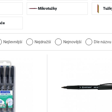
Mikrotužky
Tužk
ače
Nejlevnější
Nejdražší
Nejnovější
Dle názv