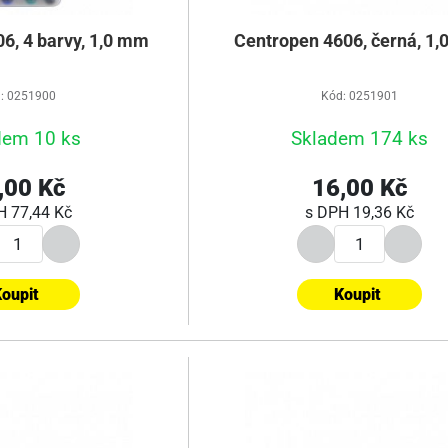
6, 4 barvy, 1,0 mm
Centropen 4606, černá, 1
: 0251900
Kód: 0251901
dem 10 ks
Skladem 174 ks
,00 Kč
16,00 Kč
PH
77,44 Kč
s DPH
19,36 Kč
oupit
Koupit