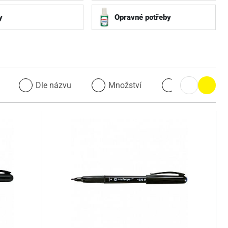
y
Opravné potřeby
u
Dle názvu
Množství
Množství