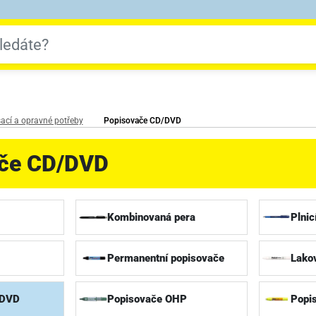
ací a opravné potřeby
Popisovače CD/DVD
če CD/DVD
Kombinovaná pera
Plnic
Permanentní popisovače
Lako
/DVD
Popisovače OHP
Popi