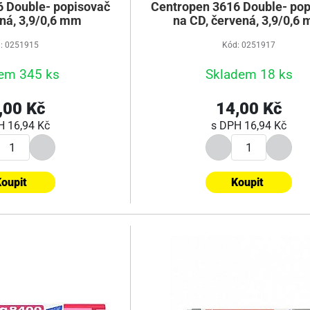
 Double- popisovač
Centropen 3616 Double- pop
rná, 3,9/0,6 mm
na CD, červená, 3,9/0,6
: 0251915
Kód: 0251917
em 345 ks
Skladem 18 ks
,00 Kč
14,00 Kč
PH
16,94 Kč
s DPH
16,94 Kč
oupit
Koupit