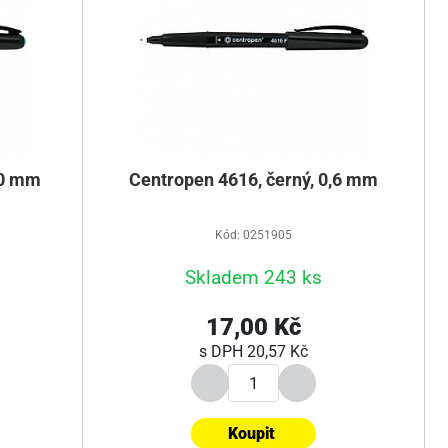
,0 mm
Centropen 4616, černý, 0,6 mm
Kód: 0251905
Skladem 243 ks
17,00 Kč
s DPH
20,57 Kč
Koupit