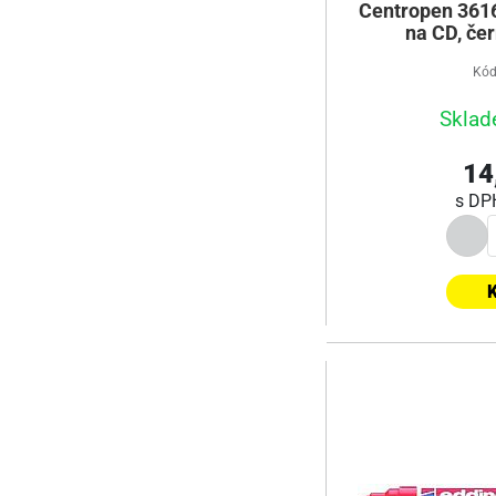
Centropen 3616
na CD, če
Kód
Sklad
14
s D
K