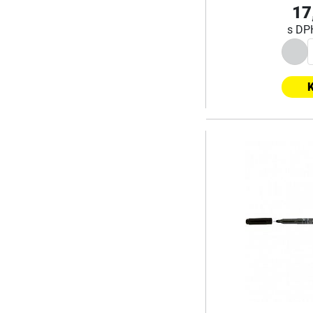
17
s D
K