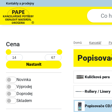
Kontakty a prodejny
Cena
Domů
Kancelář
Ps
Popisova
Kuličková pera
Novinka
Výprodej
Rollery / Linery
Doprodej
Skladem
Popisovače CD