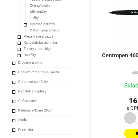
Zvýrazňovače
Mikrotužky
Tužky
Opravné potřeby
Ostatní popisovače
Prezentace a vazba
Kancelářská technika
Tonery a cartridge
Centropen 460
Doplňky
Drogerie a úklid
Obalové materiály a Gastro
Kód
Ochranné pomůcky
Skla
Nábytek a doplňky
16
Občerstvení
s D
Kalendáře/Diáře 2027
Škola
Kreativita
K