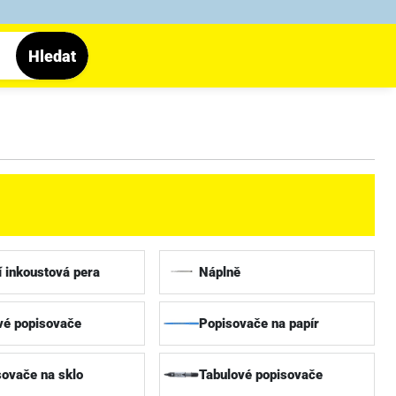
Hledat
í inkoustová pera
Náplně
vé popisovače
Popisovače na papír
sovače na sklo
Tabulové popisovače