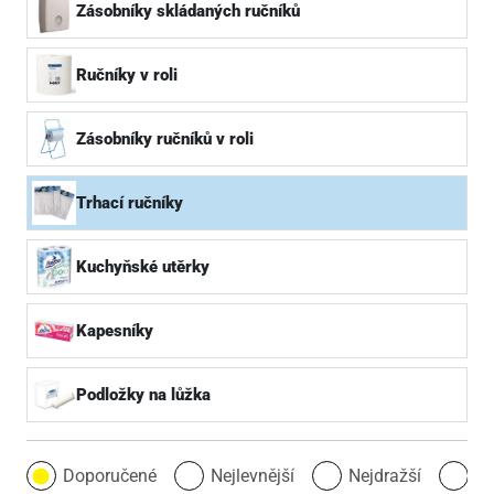
Zásobníky skládaných ručníků
Ručníky v roli
Zásobníky ručníků v roli
Trhací ručníky
Kuchyňské utěrky
Kapesníky
Podložky na lůžka
Doporučené
Nejlevnější
Nejdražší
Ne