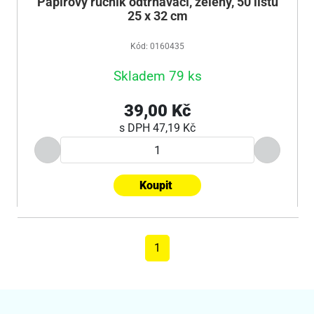
Papírový ručník odtrhávací, zelený, 50 listů
25 x 32 cm
Kód: 0160435
Skladem 79 ks
39,00 Kč
s DPH
47,19 Kč
Koupit
1