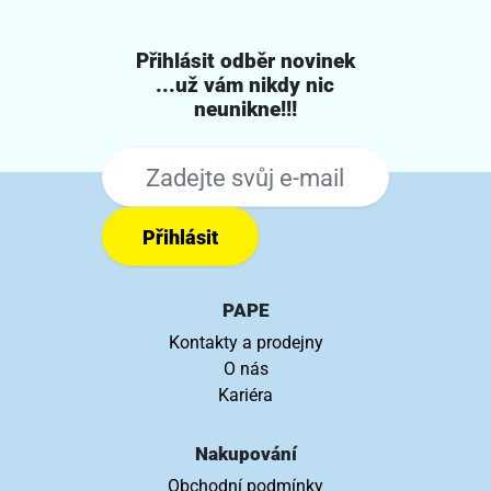
Přihlásit odběr novinek
...už vám nikdy nic
neunikne!!!
Přihlásit
PAPE
Kontakty a prodejny
O nás
Kariéra
Nakupování
Obchodní podmínky