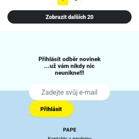
Zobrazit dalších 20
Přihlásit odběr novinek
...už vám nikdy nic
neunikne!!!
Přihlásit
PAPE
Kontakty a prodejny