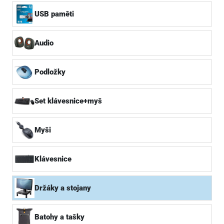
USB paměti
Audio
Podložky
Set klávesnice+myš
Myši
Klávesnice
Držáky a stojany
Batohy a tašky