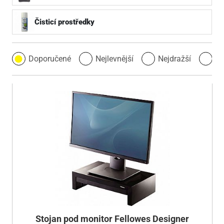
Čisticí prostředky
Doporučené
Nejlevnější
Nejdražší
Ne
Stojan pod monitor Fellowes Designer