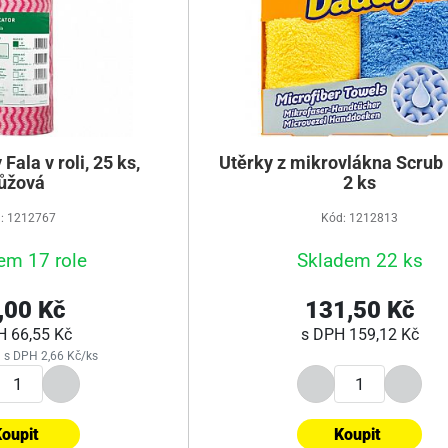
 Fala v roli, 25 ks,
Utěrky z mikrovlákna Scrub
ůžová
2 ks
: 1212767
Kód: 1212813
em 17 role
Skladem 22 ks
,00 Kč
131,50 Kč
PH
66,55 Kč
s DPH
159,12 Kč
 s DPH 2,66 Kč/ks
oupit
Koupit