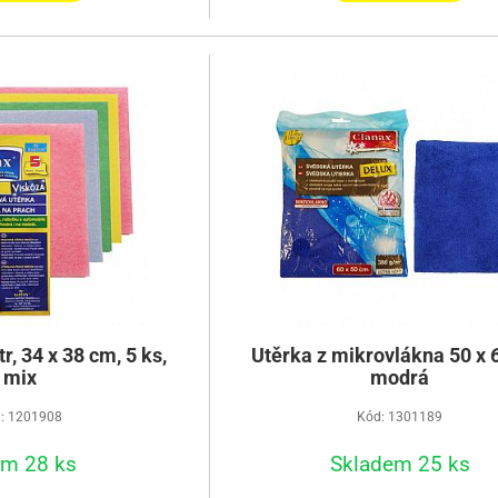
r, 34 x 38 cm, 5 ks,
Utěrka z mikrovlákna 50 x 
mix
modrá
: 1201908
Kód: 1301189
em 28 ks
Skladem 25 ks