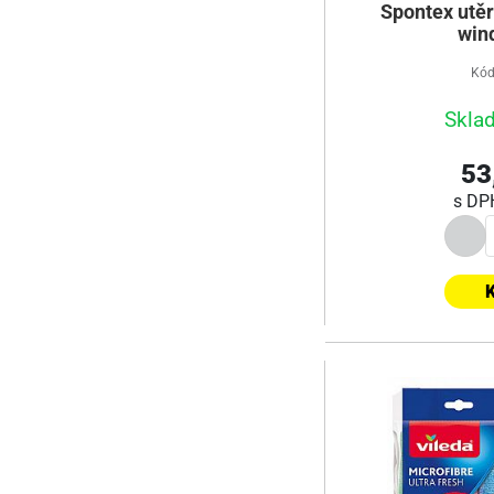
Spontex utě
win
Kód
Skla
53
s D
K