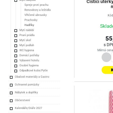
Čisticí utěrky
Spreje proti prachu
Renovátory a leštidla
Vlhčené ubrousky
Kód
Prachovky
Sklad
Hadříky
Mytí nádobí
Praní prádla
55
Mytí skel
s D
Mytí podlah
Měrná cena
WC hygiena
Domácí potřeby
Vybavení hotelu
Osobní hygiena
K
Odpadkové koše/Pytle
Obalové materiály a Gastro
Ochranné pomůcky
Nábytek a doplňky
Občerstvení
Kalendáře/Diáře 2027