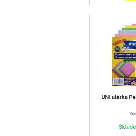
UNI utěrka Pet
Kód
Sklad