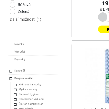
19
Růžová
s D
Zelená
Další možnosti (1)
K
Novinky
Výprodej
Doprodej
Kancelář
Drogerie a úklid
Krémy a francovky
Mýdla a solviny
Papírová hygiena
Osvěžovače vzduchu
Čističe a dezinfekce
Mytí nábytku