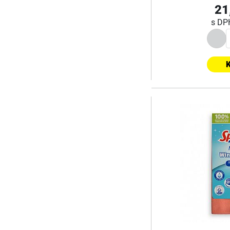
21
s D
K