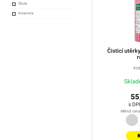
Škola
Kreativita
Čisticí utěrky
r
Kód
Sklad
55
s D
Měrná cena
K