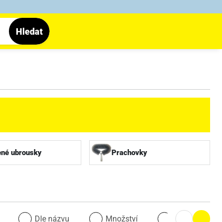
Hledat
ené ubrousky
Prachovky
u
Dle názvu
Množství
Množství