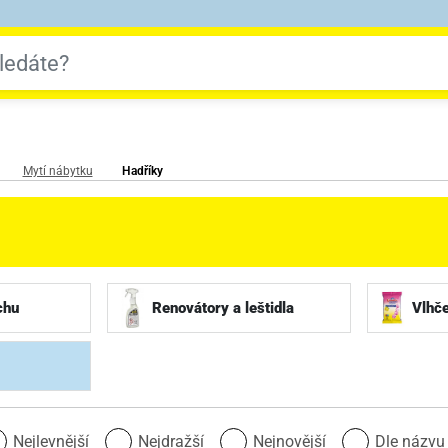
Mytí nábytku
Hadříky
chu
Renovátory a leštidla
Vlhč
Nejlevnější
Nejdražší
Nejnovější
Dle názv