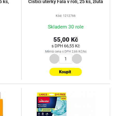
5 ks,
Čisticí utěrky Fala v roli, 25 ks, žlutá
Kód: 1212766
Skladem 30 role
55,00 Kč
s DPH
66,55 Kč
Měrná cena s DPH 2,66 Kč/ks
Koupit