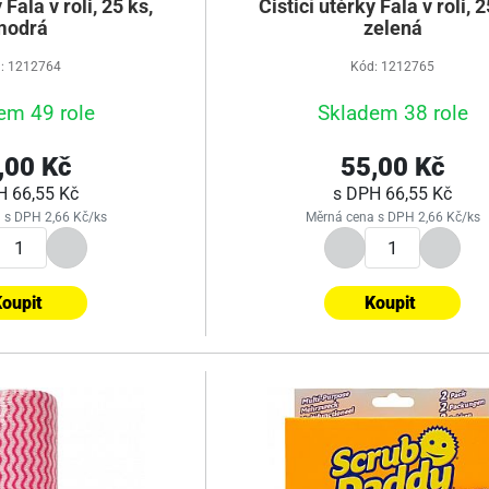
 Fala v roli, 25 ks,
Čisticí utěrky Fala v roli, 2
modrá
zelená
: 1212764
Kód: 1212765
em 49 role
Skladem 38 role
,00 Kč
55,00 Kč
PH
66,55 Kč
s DPH
66,55 Kč
 s DPH 2,66 Kč/ks
Měrná cena s DPH 2,66 Kč/ks
oupit
Koupit