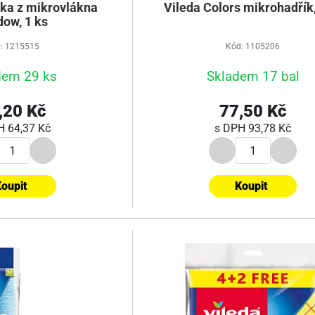
rka z mikrovlákna
Vileda Colors mikrohadřík,
dow, 1 ks
: 1215515
Kód: 1105206
dem 29 ks
Skladem 17 bal
,20 Kč
77,50 Kč
PH
64,37 Kč
s DPH
93,78 Kč
oupit
Koupit