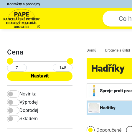
Kontakty a prodejny
Cena
Domů
Drogerie a úklid
Hadříky
Spreje proti pra
Novinka
Výprodej
Hadříky
Doprodej
Skladem
Doporučené