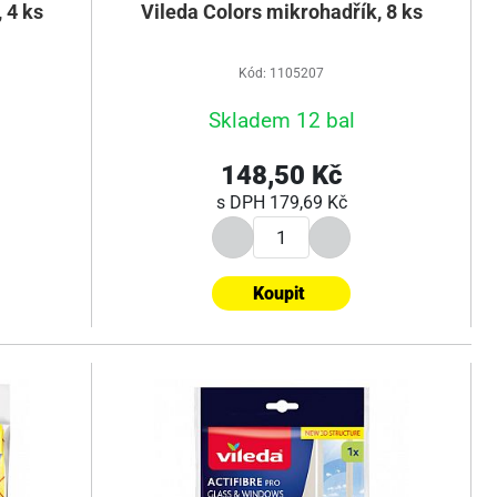
 4 ks
Vileda Colors mikrohadřík, 8 ks
Kód: 1105207
Skladem 12 bal
148,50 Kč
s DPH
179,69 Kč
Koupit