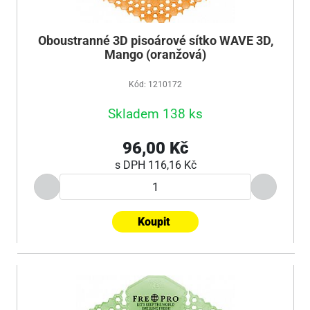
Oboustranné 3D pisoárové sítko WAVE 3D,
Mango (oranžová)
Kód: 1210172
Skladem 138 ks
96,00 Kč
s DPH
116,16 Kč
Koupit