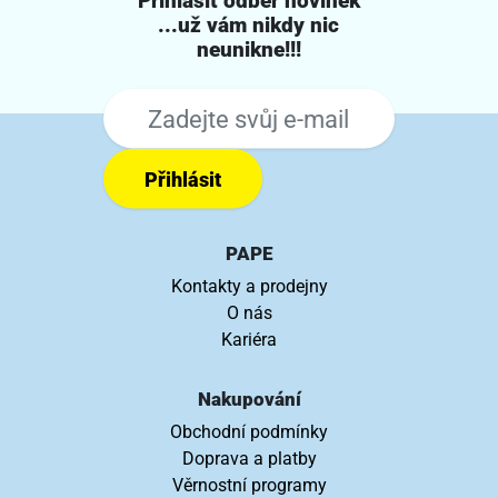
Přihlásit odběr novinek
...už vám nikdy nic
neunikne!!!
Přihlásit
PAPE
Kontakty a prodejny
O nás
Kariéra
Nakupování
Obchodní podmínky
Doprava a platby
Věrnostní programy