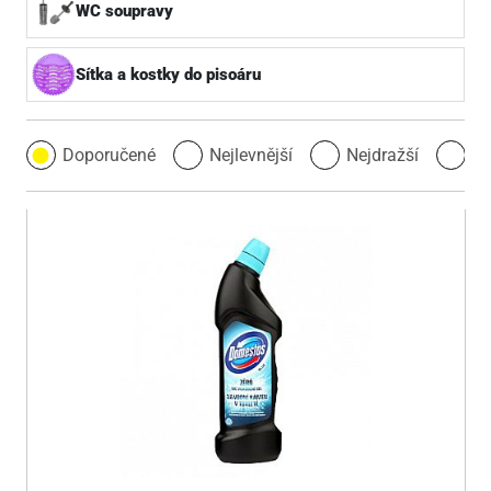
WC soupravy
Sítka a kostky do pisoáru
Doporučené
Nejlevnější
Nejdražší
Ne