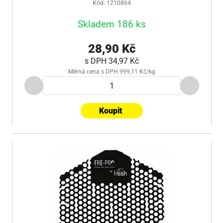
Kód: 1210864
Skladem 186 ks
28,90 Kč
s DPH
34,97 Kč
Měrná cena s DPH 999,11 Kč/kg
Koupit