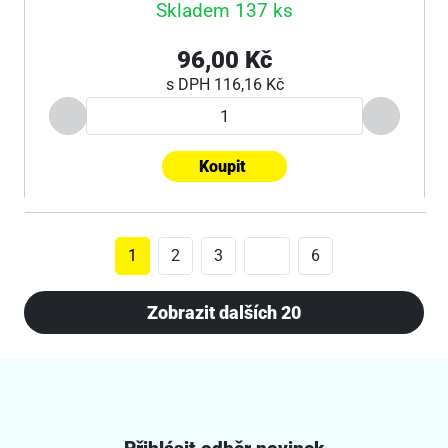
Skladem 137 ks
96,00 Kč
s DPH
116,16 Kč
Koupit
1
2
3
6
Zobrazit dalších 20