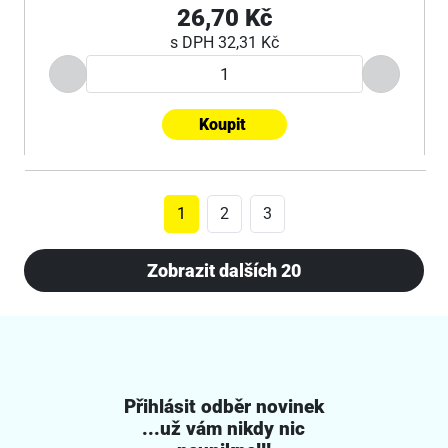
26,70 Kč
s DPH
32,31 Kč
Koupit
1
2
3
Zobrazit dalších 20
Přihlásit odběr novinek
...už vám nikdy nic