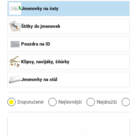
Jmenovky na šaty
Štítky do jmenovek
Pouzdra na ID
Klipsy, navijáky, šňůrky
Jmenovky na stůl
Doporučené
Nejlevnější
Nejdražší
Ne