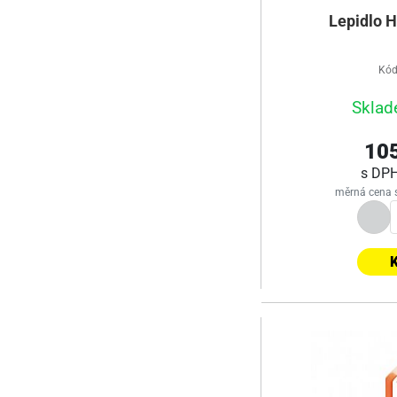
Lepidlo H
Kód
Sklad
105
s DP
měrná cena 
K