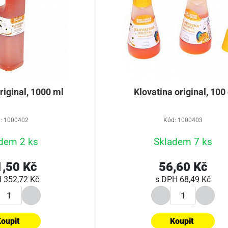
riginal, 1000 ml
Klovatina original, 100
: 1000402
Kód: 1000403
dem 2 ks
Skladem 7 ks
,50 Kč
56,60 Kč
H
352,72 Kč
s DPH
68,49 Kč
oupit
Koupit