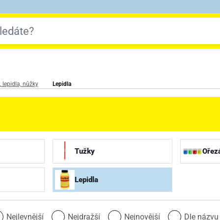
 lepidla, nůžky
Lepidla
Tužky
Ořez
Lepidla
Nejlevnější
Nejdražší
Nejnovější
Dle názv