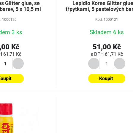
s Glitter glue, se
Lepidlo Kores Glitter glue
barev, 5 x 10,5 ml
třpytkami, 5 pastelových bar
10,5 ml
: 1000120
Kód: 1000121
dem 3 ks
Skladem 6 ks
,00 Kč
51,00 Kč
PH
61,71 Kč
s DPH
61,71 Kč
oupit
Koupit