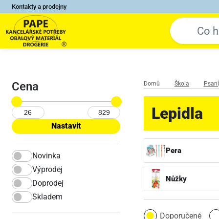
Kontakty a prodejny
Cena
Domů
Škola
Psaní,
Lepidla
Pera
Novinka
Výprodej
Nůžky
Doprodej
Skladem
Doporučené