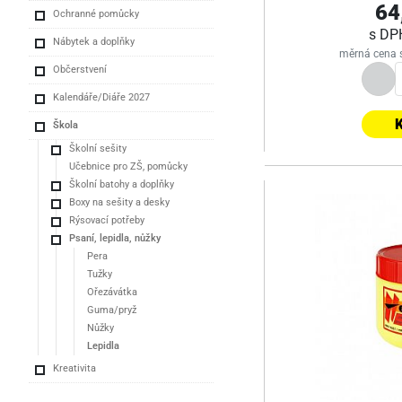
64
Ochranné pomůcky
s D
Nábytek a doplňky
měrná cena 
Občerstvení
Kalendáře/Diáře 2027
K
Škola
Školní sešity
Učebnice pro ZŠ, pomůcky
Školní batohy a doplňky
Boxy na sešity a desky
Rýsovací potřeby
Psaní, lepidla, nůžky
Pera
Tužky
Ořezávátka
Guma/pryž
Nůžky
Lepidla
Kreativita