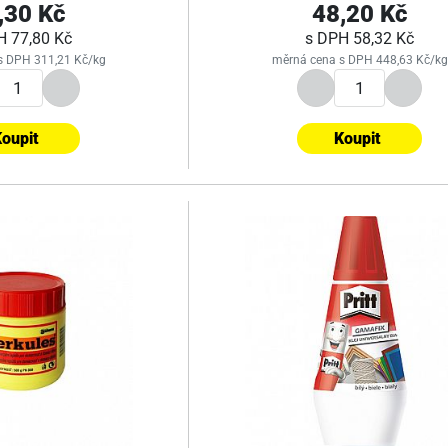
,30 Kč
48,20 Kč
PH
77,80 Kč
s DPH
58,32 Kč
s DPH 311,21 Kč/kg
měrná cena s DPH 448,63 Kč/kg
oupit
Koupit