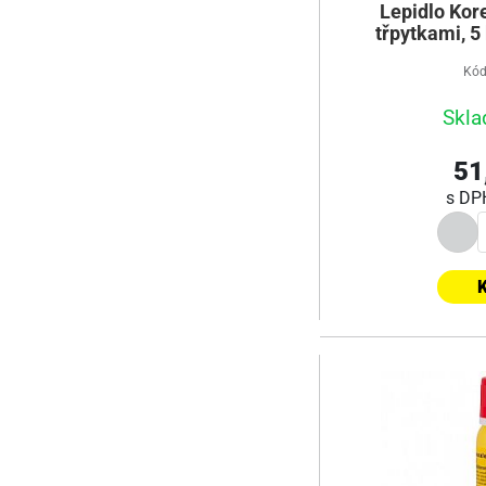
Lepidlo Kore
třpytkami, 5 
Kód
Skla
51
s D
K