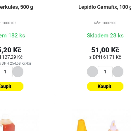
erkules, 500 g
Lepidlo Gamafix, 100 
: 1000103
Kód: 1000200
em 182 ks
Skladem 28 ks
,20 Kč
51,00 Kč
H
127,29 Kč
s DPH
61,71 Kč
s DPH 254,58 Kč/kg
oupit
Koupit