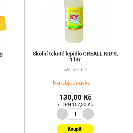
 g
Školní tekuté lepidlo CREALL KID‘S,
1 litr
Kód: 1000106
Na objednávku
130,00 Kč
s DPH
157,30 Kč
Koupit