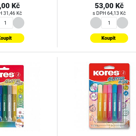
,00 Kč
53,00 Kč
PH
31,46 Kč
s DPH
64,13 Kč
oupit
Koupit