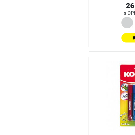
26
s D
K