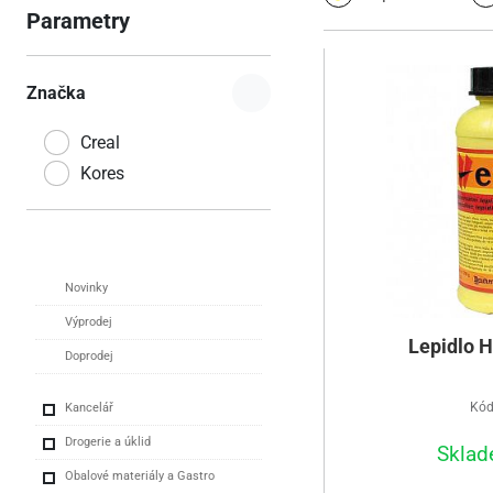
Parametry
Značka
Creal
Kores
Novinky
Výprodej
Lepidlo H
Doprodej
Kód
Kancelář
Drogerie a úklid
Sklad
Obalové materiály a Gastro