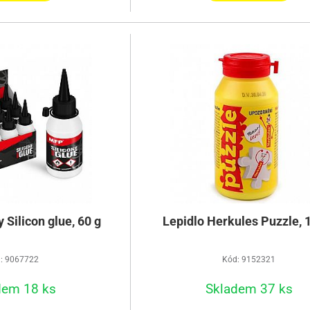
 Silicon glue, 60 g
Lepidlo Herkules Puzzle, 
: 9067722
Kód: 9152321
dem 18 ks
Skladem 37 ks