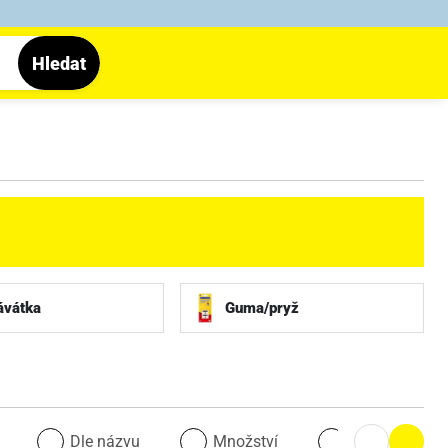
Hledat
ávátka
Guma/pryž
u
Dle názvu
Množství
Množství