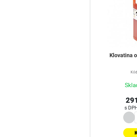
Klovatina o
Kód
Skla
291
s DP
K