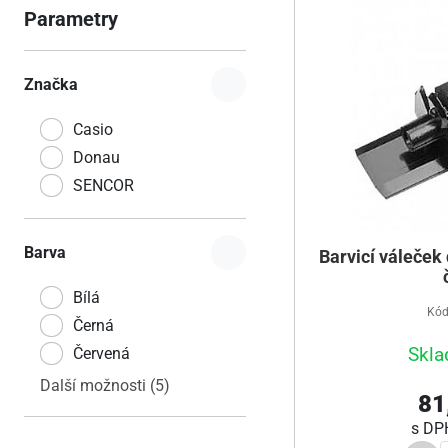
Parametry
Značka
Casio
Donau
SENCOR
Barva
Barvicí váleček 
Bílá
Kód
Černá
Skla
Červená
Další možnosti (5)
81
s D