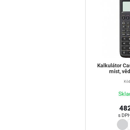
Kalkulátor Ca
míst, vě
Kód
Skla
482
s DP