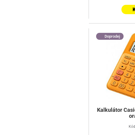
K
Doprodej
Kalkulátor Cas
or
Kód