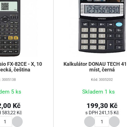
sio FX-82CE - X, 10
Kalkulátor DONAU TECH 41
decká, čeština
míst, černá
: 3005138
Kód: 3005202
dem 5 ks
Skladem 1 ks
,00 Kč
199,30 Kč
H
583,22 Kč
s DPH
241,15 Kč