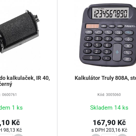
do kalkulaček, IR 40,
Kalkulátor Truly 808A, st
černý
: 0600761
Kód: 3005060
dem 1 ks
Skladem 14 ks
,10 Kč
167,90 Kč
PH
98,13 Kč
s DPH
203,16 Kč