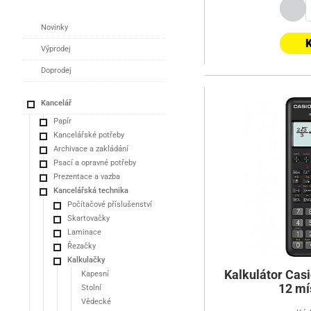
Novinky
K
Výprodej
Doprodej
Kancelář
Papír
Kancelářské potřeby
Archivace a zakládání
Psací a opravné potřeby
Prezentace a vazba
Kancelářská technika
Počítačové příslušenství
Skartovačky
Laminace
Řezačky
Kalkulačky
Kalkulátor Cas
Kapesní
12 mí
Stolní
Vědecké