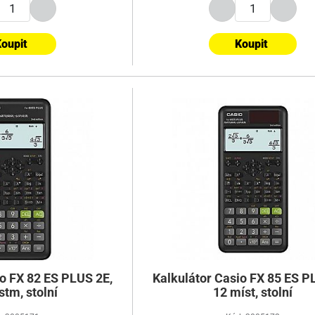
oupit
Koupit
io FX 82 ES PLUS 2E,
Kalkulátor Casio FX 85 ES P
stm, stolní
12 míst, stolní