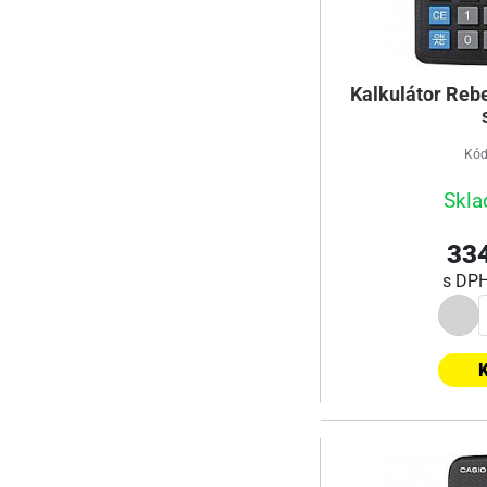
Kalkulátor Rebe
Kód
Skla
334
s DP
K