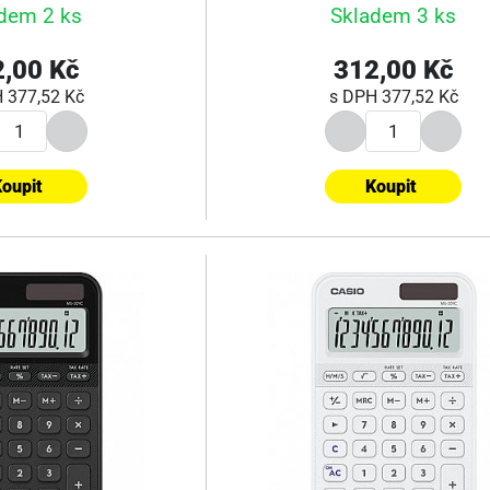
dem 2 ks
Skladem 3 ks
,00 Kč
312,00 Kč
H
377,52 Kč
s DPH
377,52 Kč
oupit
Koupit