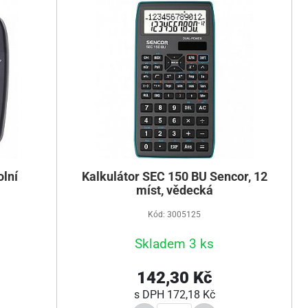
olní
Kalkulátor SEC 150 BU Sencor, 12
míst, vědecká
Kód: 3005125
Skladem 3 ks
142,30 Kč
s DPH
172,18 Kč