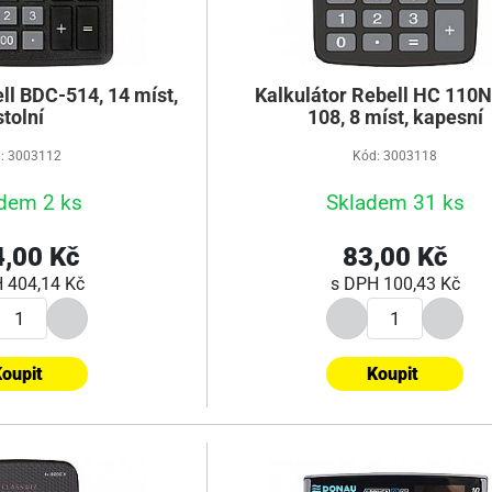
ll BDC-514, 14 míst,
Kalkulátor Rebell HC 110N
stolní
108, 8 míst, kapesní
: 3003112
Kód: 3003118
dem 2 ks
Skladem 31 ks
,00 Kč
83,00 Kč
H
404,14 Kč
s DPH
100,43 Kč
oupit
Koupit