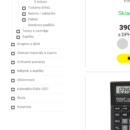
Kód
S tiskem
Tiskárny štítků
Skla
Baterie / nabíječky
Kabely
Detektory padělků
390
Tonery a cartridge
s DP
Doplňky
Drogerie a úklid
Obalové materiály a Gastro
K
Ochranné pomůcky
Nábytek a doplňky
Občerstvení
Kalendáře/Diáře 2027
Škola
Kreativita