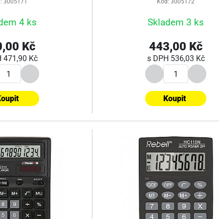
: 3005171
Kód: 3005172
dem 4 ks
Skladem 3 ks
,00 Kč
443,00 Kč
H
471,90 Kč
s DPH
536,03 Kč
oupit
Koupit