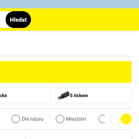
Hledat
cké
S tiskem
u
Dle názvu
Množství
Množství