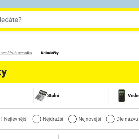
ncelářská technika
Kalkulačky
ky
Stolní
Věde
Nejlevnější
Nejdražší
Nejnovější
Dle názv