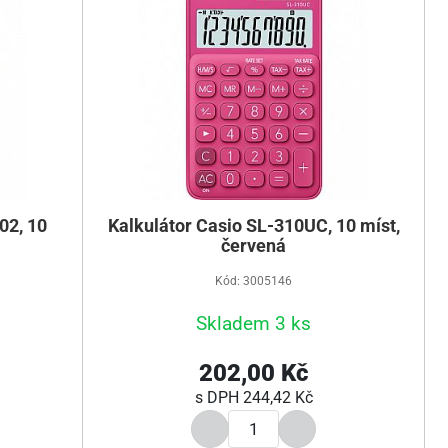
02, 10
Kalkulátor Casio SL-310UC, 10 míst,
červená
Kód: 3005146
Skladem 3 ks
202,00 Kč
s DPH
244,42 Kč