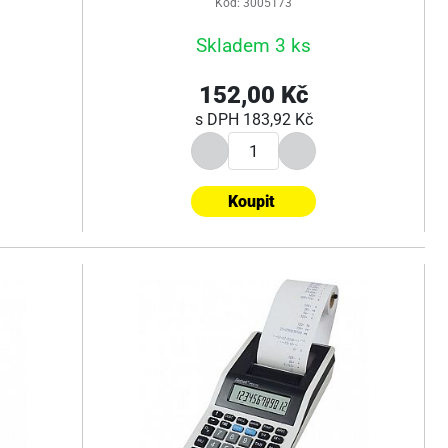
Kód: 3005173
Skladem 3 ks
152,00 Kč
s DPH
183,92 Kč
Koupit