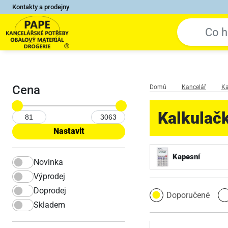
Kontakty a prodejny
Cena
Domů
Kancelář
Ka
Kalkulač
Kapesní
Novinka
Výprodej
Doprodej
Doporučené
Skladem