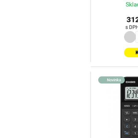
Skla
312
s DP
K
Novinka