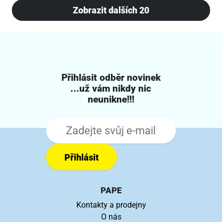
Zobrazit dalších 20
Přihlásit odběr novinek
...už vám nikdy nic
neunikne!!!
Přihlásit
PAPE
Kontakty a prodejny
O nás