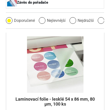
Závěs do pořadače
Doporučené
Nejlevnější
Nejdražší
Ne
Laminovací folie - lesklé 54 x 86 mm, 80
µm, 100 ks